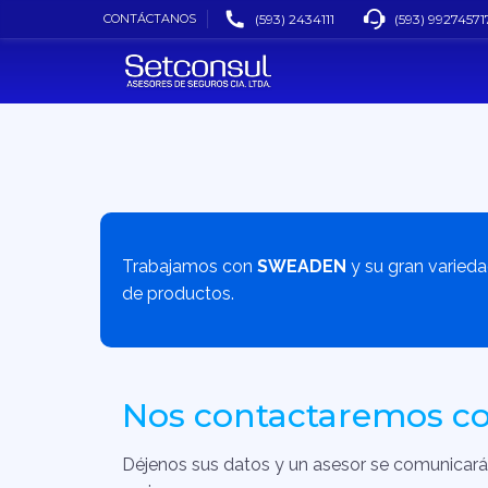
CONTÁCTANOS
(593) 2434111
(593) 99274571
Trabajamos con
SWEADEN
y su gran varied
de productos.
Nos contactaremos co
Déjenos sus datos y un asesor se comunicará