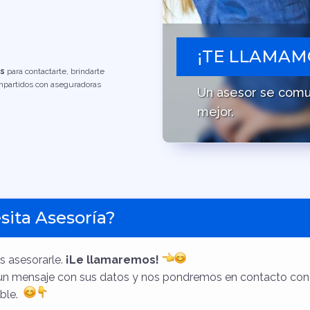
¡TE LLAMAM
os
para contactarte, brindarte
ompartidos con aseguradoras
Un asesor se comu
mejor.
sita Asesoría?
s asesorarle.
¡Le llamaremos!
un mensaje con sus datos y nos pondremos en contacto con 
ible.